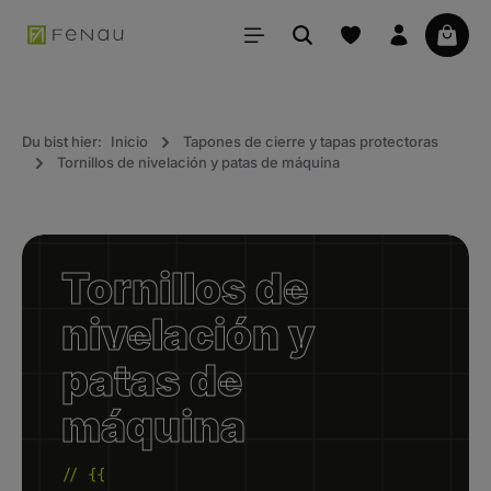
ido principal
La ce
Du bist hier:
Inicio
Tapones de cierre y tapas protectoras
Tornillos de nivelación y patas de máquina
Tornillos de
nivelación y
patas de
máquina
// {{