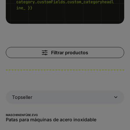
category.customFields.custom_categoryheadl
ine_ }}
Filtrar productos
MASCHINENFÜßE.EVG
Patas para máquinas de acero inoxidable