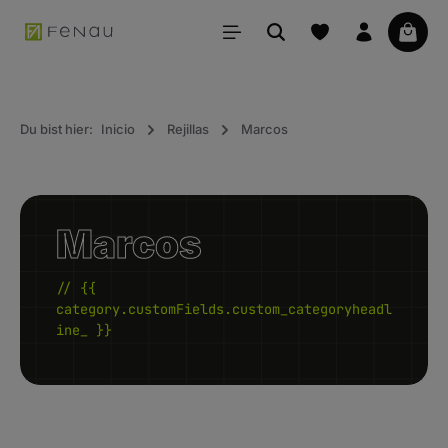
ido principal
La ce
Du bist hier:
Inicio
Rejillas
Marcos
Marcos
// {{
category.customFields.custom_categoryheadl
ine_ }}