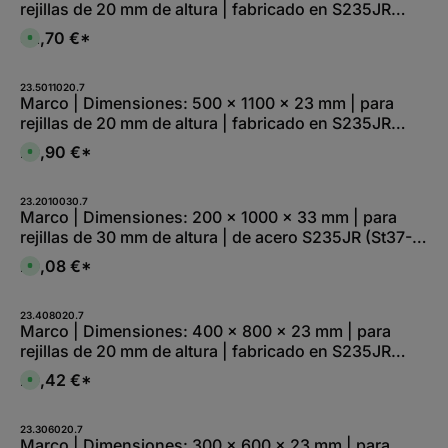
e
rejillas de 20 mm de altura | fabricado en S235JR
e
b
r
r
l
z
(St37-2), galvanizado en continuo
k
e
32,70 €*
e
D
t
,
i
i
a
:
t
s
g
L
1
p
e
i
-
o
23.5011020.7
e
2
n
Marco | Dimensiones: 500 x 1100 x 23 mm | para
f
W
i
e
rejillas de 20 mm de altura | fabricado en S235JR
e
b
r
r
l
z
(St37-2), galvanizado en continuo
k
e
29,90 €*
e
D
t
,
i
i
a
:
t
s
g
L
1
p
e
i
-
o
23.2010030.7
e
2
n
Marco | Dimensiones: 200 x 1000 x 33 mm | para
f
W
i
e
rejillas de 30 mm de altura | de acero S235JR (St37-
e
b
r
r
l
z
2), galvanizado en continuo
k
e
29,08 €*
e
D
t
,
i
i
a
:
t
s
g
L
1
p
e
i
-
o
23.408020.7
e
2
n
Marco | Dimensiones: 400 x 800 x 23 mm | para
f
W
i
e
rejillas de 20 mm de altura | fabricado en S235JR
e
b
r
r
l
z
(St37-2), galvanizado en continuo
k
e
29,42 €*
e
D
t
,
i
i
a
:
t
s
g
L
1
p
e
i
-
o
23.306020.7
e
2
n
Marco | Dimensiones: 300 x 600 x 23 mm | para
f