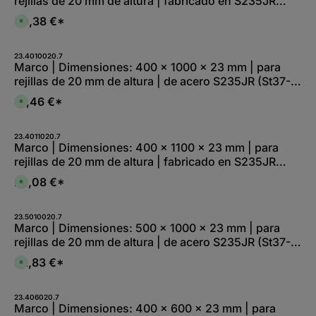
rejillas de 20 mm de altura | fabricado en S235JR
r
r
l
z
(St37-2), galvanizado en continuo
k
e
30,38 €*
e
D
t
,
i
i
a
:
t
s
g
L
1
p
e
i
-
o
23.4010020.7
e
2
n
Marco | Dimensiones: 400 x 1000 x 23 mm | para
f
W
i
e
rejillas de 20 mm de altura | de acero S235JR (St37-
e
b
r
r
l
z
2), galvanizado en continuo
k
e
31,46 €*
e
D
t
,
i
i
a
:
t
s
g
L
1
p
e
i
-
o
23.4011020.7
e
2
n
Marco | Dimensiones: 400 x 1100 x 23 mm | para
f
W
i
e
rejillas de 20 mm de altura | fabricado en S235JR
e
b
r
r
l
z
(St37-2), galvanizado en continuo
k
e
29,08 €*
e
D
t
,
i
i
a
:
t
s
g
L
1
p
e
i
-
o
23.5010020.7
e
2
n
Marco | Dimensiones: 500 x 1000 x 23 mm | para
f
W
i
e
rejillas de 20 mm de altura | de acero S235JR (St37-
e
b
r
r
l
z
2), galvanizado en continuo
k
e
32,83 €*
e
D
t
,
i
i
a
:
t
s
g
L
1
p
e
i
-
o
23.406020.7
e
2
n
Marco | Dimensiones: 400 x 600 x 23 mm | para
f
W
i