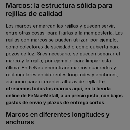
g
L
Marcos: la estructura sólida para
1
e
i
-
e
2
rejillas de calidad
f
W
e
e
r
r
z
k
Los marcos enmarcan las rejillas y pueden servir,
e
t
i
a
entre otras cosas, para fijarlas a la mampostería. Las
t
g
1
e
rejillas con marcos se pueden utilizar, por ejemplo,
-
2
como colectores de suciedad o como cubierta para
W
e
pozos de luz. Si es necesario, se pueden separar el
r
k
marco y la rejilla, por ejemplo, para limpiar esta
t
a
última. En FeNau encontrará marcos cuadrados y
g
e
rectangulares en diferentes longitudes y anchuras,
así como para diferentes alturas de rejilla.
Le
ofrecemos todos los marcos aquí, en la tienda
online de FeNau-Metall, a un precio justo, con bajos
gastos de envío y plazos de entrega cortos.
Marcos en diferentes longitudes y
anchuras