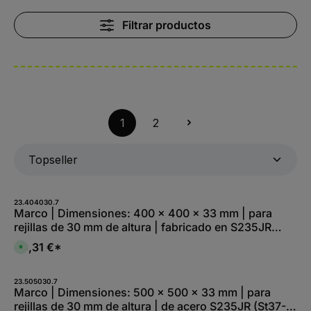
Filtrar productos
1
2
23.404030.7
Marco | Dimensiones: 400 x 400 x 33 mm | para
rejillas de 30 mm de altura | fabricado en S235JR
(St37-2), galvanizado en continuo
30,31 €*
D
i
s
p
o
23.505030.7
n
Marco | Dimensiones: 500 x 500 x 33 mm | para
i
rejillas de 30 mm de altura | de acero S235JR (St37-
b