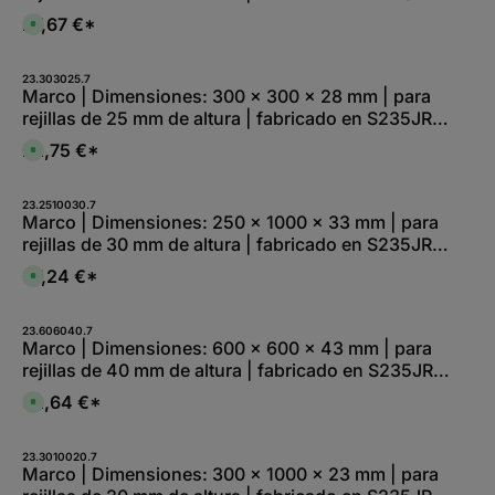
l
2), galvanizado en continuo
e
27,67 €*
D
,
i
:
s
L
p
i
o
23.303025.7
e
n
Marco | Dimensiones: 300 x 300 x 28 mm | para
f
i
e
rejillas de 25 mm de altura | fabricado en S235JR
b
r
l
z
(St37-2), galvanizado en continuo
e
22,75 €*
e
D
,
i
i
:
t
s
L
1
p
i
-
o
23.2510030.7
e
2
n
Marco | Dimensiones: 250 x 1000 x 33 mm | para
f
W
i
e
rejillas de 30 mm de altura | fabricado en S235JR
e
b
r
r
l
z
(St37-2), galvanizado en continuo
k
e
37,24 €*
e
D
t
,
i
i
a
:
t
s
g
L
1
p
e
i
-
o
23.606040.7
e
2
n
Marco | Dimensiones: 600 x 600 x 43 mm | para
f
W
i
e
rejillas de 40 mm de altura | fabricado en S235JR
e
b
r
r
l
z
(St37-2), galvanizado en continuo
k
e
32,64 €*
e
D
t
,
i
i
a
:
t
s
g
L
1
p
e
i
-
o
23.3010020.7
e
2
n
Marco | Dimensiones: 300 x 1000 x 23 mm | para
f
W
i
e
e
b