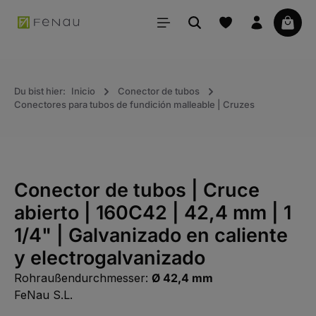
ido principal
La ce
Du bist hier:
Inicio
Conector de tubos
Conectores para tubos de fundición malleable | Cruzes
Conector de tubos | Cruce
abierto | 160C42 | 42,4 mm | 1
1/4" | Galvanizado en caliente
y electrogalvanizado
Rohraußendurchmesser:
Ø 42,4 mm
FeNau S.L.