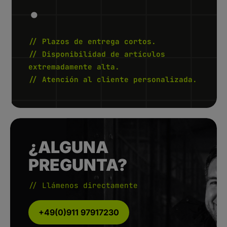
.
2
W
e
r
k
t
// Plazos de entrega cortos.
a
g
// Disponibilidad de artículos
e
extremadamente alta.
// Atención al cliente personalizada.
¿ALGUNA
PREGUNTA?
// Llámenos directamente
+49(0)911 97917230