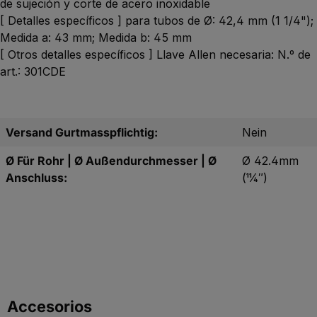
de sujeción y corte de acero inoxidable
[ Detalles específicos ] para tubos de Ø: 42,4 mm (1 1/4");
Medida a: 43 mm; Medida b: 45 mm
[ Otros detalles específicos ] Llave Allen necesaria: N.º de
art.: 301CDE
Versand Gurtmasspflichtig:
Nein
Ø Für Rohr | Ø Außendurchmesser | Ø
Ø 42.4mm
Anschluss:
(11⁄4″)
Saltar la galería de productos
Accesorios