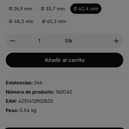
Ø 26,9 mm
Ø 33,7 mm
Ø 42,4 mm
Ø 48,3 mm
Ø 60,3 mm
Produkt Anzahl: Gib den gewünschten We
Stk
Añadir al carrito
Existencias:
346
Número de producto:
160C42
EAN:
4251412902833
Peso:
0.54 kg