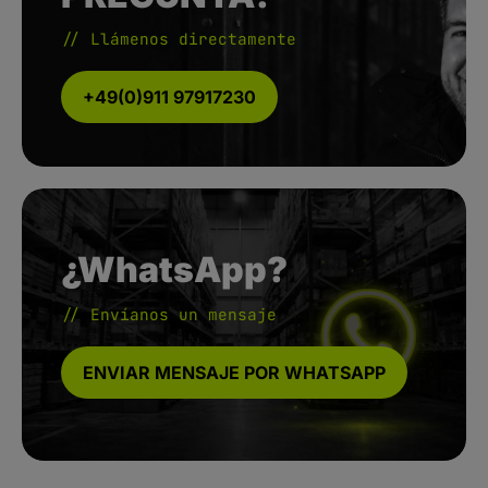
// Llámenos directamente
+49(0)911 97917230
¿WhatsApp?
// Envíanos un mensaje
ENVIAR MENSAJE POR WHATSAPP