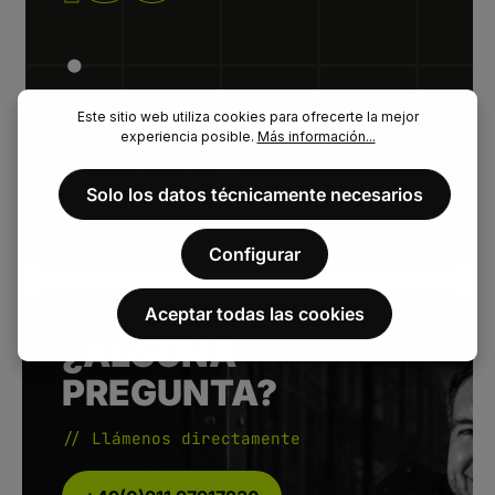
.
Este sitio web utiliza cookies para ofrecerte la mejor
// Plazos de entrega cortos.
experiencia posible.
Más información...
// Disponibilidad de artículos
extremadamente alta.
Solo los datos técnicamente necesarios
// Atención al cliente personalizada.
Configurar
Aceptar todas las cookies
¿ALGUNA
PREGUNTA?
// Llámenos directamente