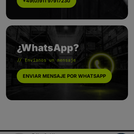
+49(0)911 97917230
¿WhatsApp?
// Envíanos un mensaje
ENVIAR MENSAJE POR WHATSAPP