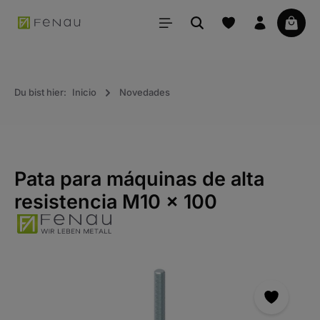
ido principal
La ce
Du bist hier:
Inicio
Novedades
Pata para máquinas de alta
resistencia M10 x 100
Saltar la galería de imágenes