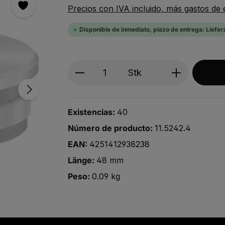
Precios con IVA incluido, más gastos de 
Disponible de inmediato, plazo de entrega: Liefer
Produkt Anzahl: Gib den ge
Stk
Existencias:
40
Número de producto:
11.5242.4
EAN:
4251412938238
Länge:
48 mm
Peso:
0.09 kg