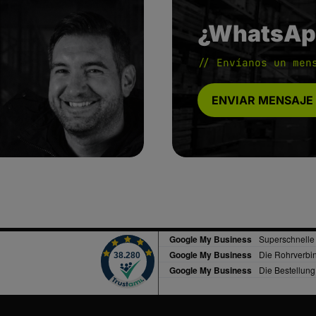
¿WhatsAp
// Envíanos un men
ENVIAR MENSAJE