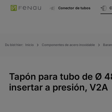
úsqueda
Ir a la navegación principal
Conector de tubos
C
Du bist hier:
Inicio
Componentes de acero inoxidable
Baran
Tapón para tubo de Ø 4
insertar a presión, V2A
Saltar la galería de imágenes