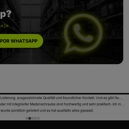
p?
saje
 POR WHATSAPP