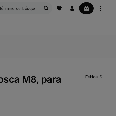
La cesta contie
Peldaños de rejilla
Rejillas
Náutica | Acces
rosca M8, para
FeNau S.L.