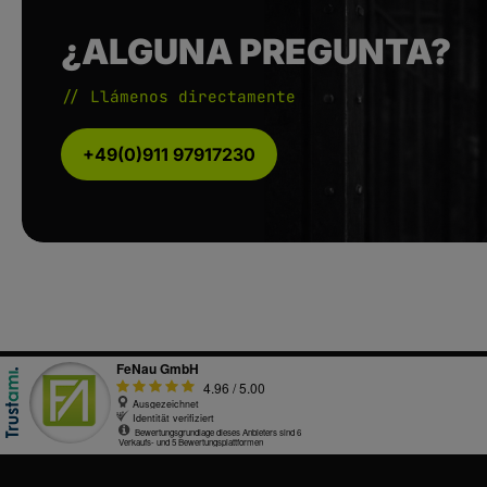
¿ALGUNA PREGUNTA?
// Llámenos directamente
+49(0)911 97917230