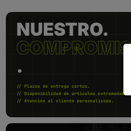
NUESTRO.
COMPROMI
.
// Plazos de entrega cortos.
// Disponibilidad de artículos extremadamen
// Atención al cliente personalizada.