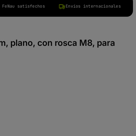
 FeNau satisfechos
Envíos internacionales
m, plano, con rosca M8, para