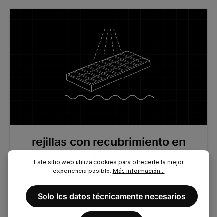
rejillas con recubrimiento en
polvo
Este sitio web utiliza cookies para ofrecerte la mejor
experiencia posible.
Más información...
Solo los datos técnicamente necesarios